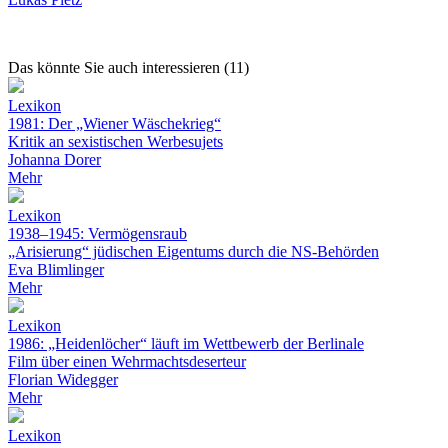
Das könnte Sie auch interessieren (11)
Lexikon
1981: Der „Wiener Wäschekrieg“
Kritik an sexistischen Werbesujets
Johanna Dorer
Mehr
Lexikon
1938–1945: Vermögensraub
„Arisierung“ jüdischen Eigentums durch die NS-Behörden
Eva Blimlinger
Mehr
Lexikon
1986: „Heidenlöcher“ läuft im Wettbewerb der Berlinale
Film über einen Wehrmachtsdeserteur
Florian Widegger
Mehr
Lexikon