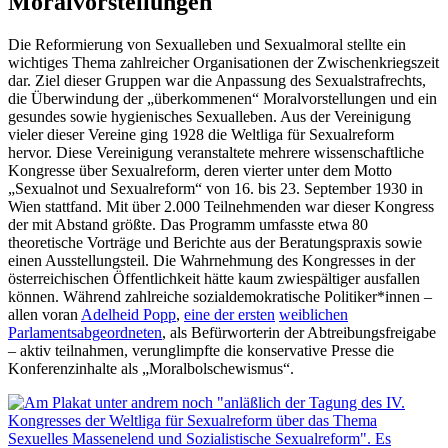
Moralvorstellungen
Die Reformierung von Sexualleben und Sexualmoral stellte ein
wichtiges Thema zahlreicher Organisationen der Zwischenkriegszeit
dar. Ziel dieser Gruppen war die Anpassung des Sexualstrafrechts,
die Überwindung der „überkommenen“ Moralvorstellungen und ein
gesundes sowie hygienisches Sexualleben. Aus der Vereinigung
vieler dieser Vereine ging 1928 die Weltliga für Sexualreform
hervor. Diese Vereinigung veranstaltete mehrere wissenschaftliche
Kongresse über Sexualreform, deren vierter unter dem Motto
„Sexualnot und Sexualreform“ von 16. bis 23. September 1930 in
Wien stattfand. Mit über 2.000 Teilnehmenden war dieser Kongress
der mit Abstand größte. Das Programm umfasste etwa 80
theoretische Vorträge und Berichte aus der Beratungspraxis sowie
einen Ausstellungsteil. Die Wahrnehmung des Kongresses in der
österreichischen Öffentlichkeit hätte kaum zwiespältiger ausfallen
können. Während zahlreiche sozialdemokratische Politiker*innen –
allen voran
Adelheid Popp
,
eine der ersten
weiblichen
Parlamentsabgeordneten
, als Befürworterin der Abtreibungsfreigabe
– aktiv teilnahmen, verunglimpfte die konservative Presse die
Konferenzinhalte als „Moralbolschewismus“.