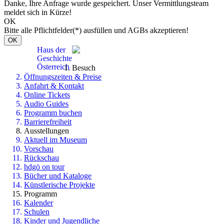
Danke, Ihre Anfrage wurde gespeichert. Unser Vermittlungsteam
meldet sich in Kürze!
OK
Bitte alle Pflichtfelder(*) ausfüllen und AGBs akzeptieren!
OK
Haus der
Geschichte
Österreich
Besuch
Öffnungszeiten & Preise
Anfahrt & Kontakt
Online Tickets
Audio Guides
Programm buchen
Barrierefreiheit
Ausstellungen
Aktuell im Museum
Vorschau
Rückschau
hdgö on tour
Bücher und Kataloge
Künstlerische Projekte
Programm
Kalender
Schulen
Kinder und Jugendliche