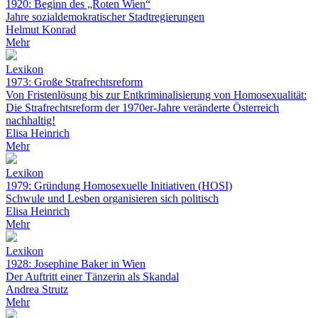
1920: Beginn des „Roten Wien“
Jahre sozialdemokratischer Stadtregierungen
Helmut Konrad
Mehr
Lexikon
1973: Große Strafrechtsreform
Von Fristenlösung bis zur Entkriminalisierung von Homosexualität:
Die Strafrechtsreform der 1970er-Jahre veränderte Österreich
nachhaltig!
Elisa Heinrich
Mehr
Lexikon
1979: Gründung Homosexuelle Initiativen (HOSI)
Schwule und Lesben organisieren sich politisch
Elisa Heinrich
Mehr
Lexikon
1928: Josephine Baker in Wien
Der Auftritt einer Tänzerin als Skandal
Andrea Strutz
Mehr