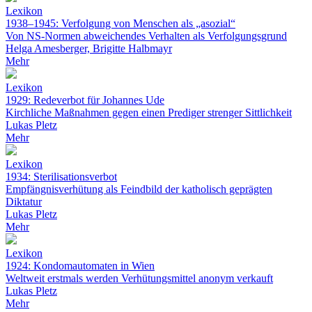
Lexikon
1938–1945: Verfolgung von Menschen als „asozial“
Von NS-Normen abweichendes Verhalten als Verfolgungsgrund
Helga Amesberger, Brigitte Halbmayr
Mehr
Lexikon
1929: Redeverbot für Johannes Ude
Kirchliche Maßnahmen gegen einen Prediger strenger Sittlichkeit
Lukas Pletz
Mehr
Lexikon
1934: Sterilisationsverbot
Empfängnisverhütung als Feindbild der katholisch geprägten
Diktatur
Lukas Pletz
Mehr
Lexikon
1924: Kondomautomaten in Wien
Weltweit erstmals werden Verhütungsmittel anonym verkauft
Lukas Pletz
Mehr