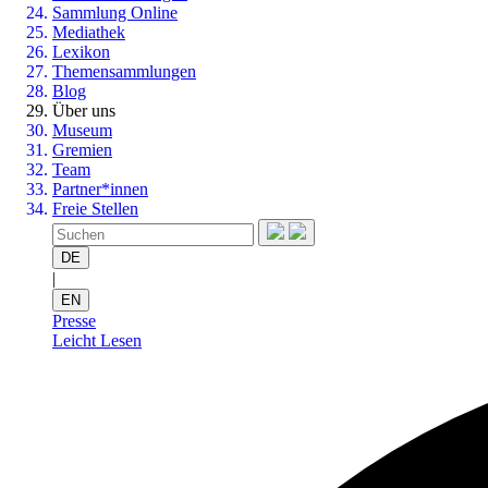
Sammlung Online
Mediathek
Lexikon
Themensammlungen
Blog
Über uns
Museum
Gremien
Team
Partner*innen
Freie Stellen
DE
|
EN
Presse
Leicht Lesen